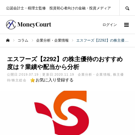
SEARCH
公認会計士・税理士監修 投資初心者向けの金融・投資メディア
ログイン
コラム
企業分析・企業情報
エスフーズ【2292】の株主優待のおすすめ度は？業績や配当から分析
ホーム
エスフーズ【2292】の株主優待のおすすめ
度は？業績や配当から分析
公開日:
2019.07.19
更新日:2020.11.19
企業分析・企業情報
株主優
お気に入り登録する
待/株主総会