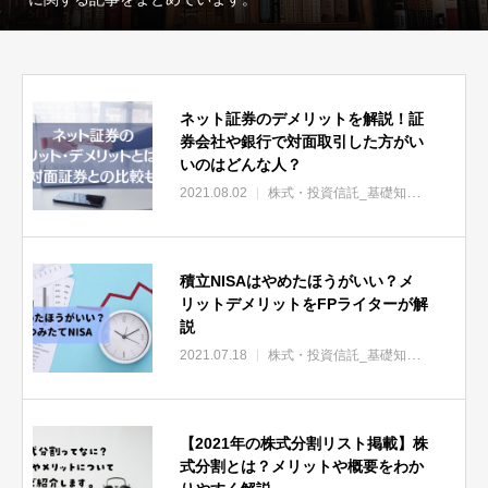
ネット証券のデメリットを解説！証
券会社や銀行で対面取引した方がい
いのはどんな人？
2021.08.02
株式・投資信託_基礎知識
株式・投
積立NISAはやめたほうがいい？メ
リットデメリットをFPライターが解
説
2021.07.18
株式・投資信託_基礎知識
株式・投
【2021年の株式分割リスト掲載】株
式分割とは？メリットや概要をわか