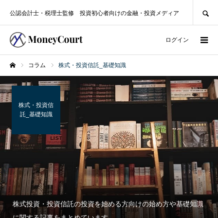
SEARCH
公認会計士・税理士監修 投資初心者向けの金融・投資メディア
ログイン
コラム
株式・投資信託_基礎知識
ホーム
株式・投資信
託_基礎知識
株式投資・投資信託の投資を始める方向けの始め方や基礎知識
に関する記事をまとめています。