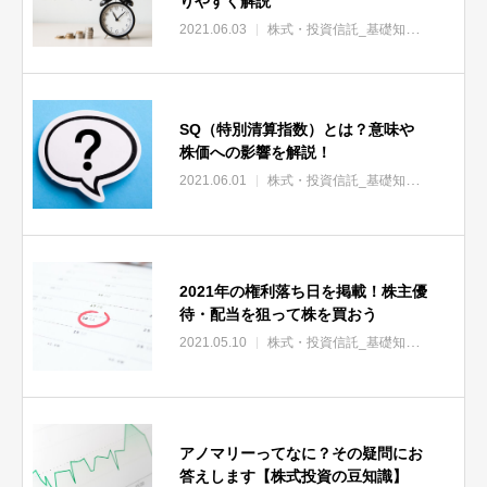
りやすく解説
2021.06.03
株式・投資信託_基礎知識
株式・投
SQ（特別清算指数）とは？意味や
株価への影響を解説！
2021.06.01
株式・投資信託_基礎知識
株式・投
2021年の権利落ち日を掲載！株主優
待・配当を狙って株を買おう
2021.05.10
株式・投資信託_基礎知識
株式・投
アノマリーってなに？その疑問にお
答えします【株式投資の豆知識】