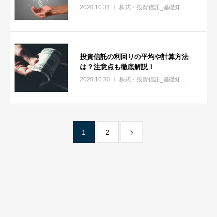
2020.10.31
株式・投資信託_基礎知識
株式・投
投資信託の利回りの平均や計算方法
は？注意点も徹底解説！
2020.10.30
株式・投資信託_基礎知識
株式・投
1
2