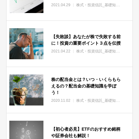
2021.04.29
株式・投資信託_基礎知識
株式・投
【失敗談】あなたが株で失敗する前
に！投資の重要ポイント３点を伝授
2021.04.22
株式・投資信託_基礎知識
株式・投
株の配当金とは？いつ・いくらもら
えるの？配当金の基礎知識を学ぼ
う！
2020.11.02
株式・投資信託_基礎知識
株式・投
【初心者必見】ETFのおすすめ銘柄
や証券会社も解説！