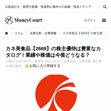
SEARCH
公認会計士・税理士監修 投資初心者向けの金融・投資メディア
ログイン
コラム
企業分析・企業情報
カネ美食品【2669】の株主優待は豊富なカタログ！業績や株価は今後どうなる？
ホーム
カネ美食品【2669】の株主優待は豊富なカ
タログ！業績や株価は今後どうなる？
公開日:
2019.06.22
更新日:2021.01.15
企業分析・企業情報
株主優
お気に入り登録する
待/株主総会