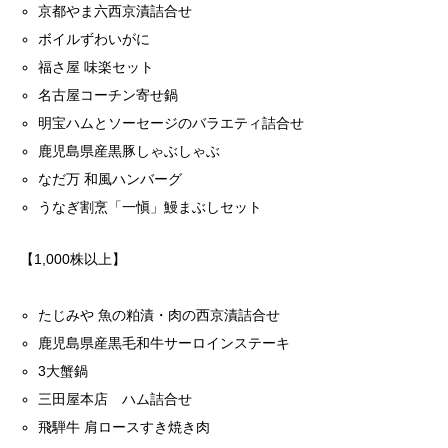
京都やま六西京漬詰合せ
ボイルずわいがに
福さ屋 味楽セット
名古屋コーチン寄せ鍋
明宝ハムとソーセージのバラエティ詰合せ
鹿児島県産黒豚しゃぶしゃぶ
なだ万 和風ハンバーグ
うなぎ割烹「一愼」鰻まぶしセット
【1,000株以上】
たじみや 魚の粕漬・肉の西京漬詰合せ
鹿児島県産黒毛和牛サーロインステーキ
3大蟹鍋
三田屋本店 ハム詰合せ
飛騨牛 肩ロースすき焼き肉