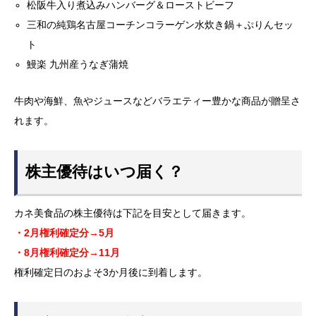
松阪牛入り煮込みハンバーグ＆ローストビーフ
三和の純鶏名古屋コーチンコラーゲン水炊き鍋＋ぷりんセッ
ト
鰻楽 九州産うなぎ蒲焼
牛肉や海鮮、魚やジュースなどバラエティー豊かな商品が贈呈さ
れます。
株主優待はいつ届く？
カネ美食品の株主優待は下記を目安として届きます。
・2月権利確定分→5月
・8月権利確定分→11月
権利確定日のおよそ3か月後に到着します。