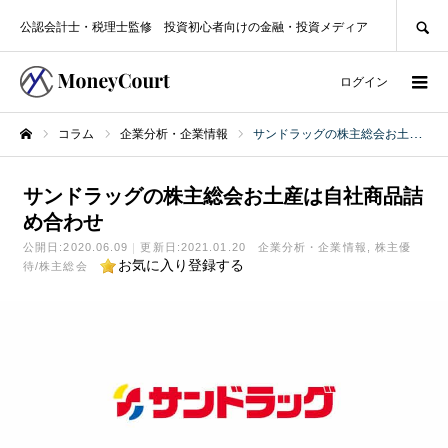
SEARCH
公認会計士・税理士監修 投資初心者向けの金融・投資メディア
ログイン
コラム
企業分析・企業情報
サンドラッグの株主総会お土産は自社商品詰め合わせ
ホーム
サンドラッグの株主総会お土産は自社商品詰
め合わせ
公開日:
2020.06.09
更新日:2021.01.20
企業分析・企業情報
株主優
お気に入り登録する
待/株主総会