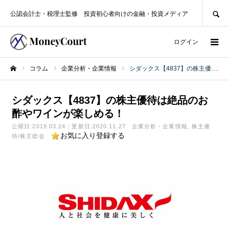
SEARCH
公認会計士・税理士監修 投資初心者向けの金融・投資メディア
ログイン
コラム
企業分析・企業情報
シダックス【4837】の株主優待は絶品のお酢やワインが楽しめる！
ホーム
シダックス【4837】の株主優待は絶品のお
酢やワインが楽しめる！
公開日:
2019.03.24
更新日:2020.11.27
企業分析・企業情報
株主優
お気に入り登録する
待/株主総会