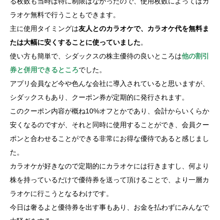
る枚数も当時は特に制限はなかったので、使用枚数によってはカ
ラオケ無料で行うこともできます。
主に使用タイミングは
友人とのカラオケで、カラオケ代を無料ま
たは大幅に安くすることに使っていました
。
使い方も簡単で、シダックスの株主優待の良いところは
他の割引
券と併用できるところ
でした。
アプリ会員など今や色んな会社に導入されていると思いますが、
シダックスもあり、クーポン券が定期的に発行されます。
このクーポン内容が概ね10%オフとかであり、会計からいくらか
安くなるのですが、それと同時に使用することができ、会員クー
ポンと合わせることができる非常にお得な優待であると感じまし
た。
カラオケが好きなので定期的にカラオケには行きますし、何より
株を持っているだけで優待券を送って頂けることで、より一層カ
ラオケに行こうとなるわけです。
今日は奢るよと優待券を出す事もあり、お金を払わずにみんなで