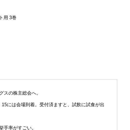
ト用 3巻
グスの株主総会へ。
：15には会場到着。受付済ますと、試飲に試食が出
挙手率がすごい。