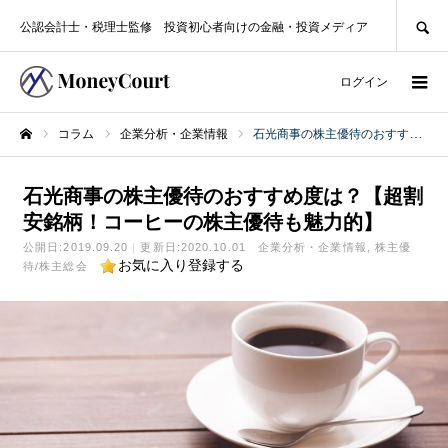
SEARCH
公認会計士・税理士監修 投資初心者向けの金融・投資メディア
ログイン
コラム
企業分析・企業情報
石光商事の株主優待のおすすめ度は？【超割安銘柄！コーヒーの株主優待も魅力的】
ホーム
石光商事の株主優待のおすすめ度は？【超割
安銘柄！コーヒーの株主優待も魅力的】
公開日:
2019.09.20
更新日:2020.10.01
企業分析・企業情報
株主優
お気に入り登録する
待/株主総会