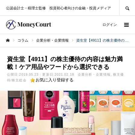
SEARCH
公認会計士・税理士監修 投資初心者向けの金融・投資メディア
ログイン
コラム
企業分析・企業情報
資生堂【4911】の株主優待の内容は魅力満載！ケア用品やフードから選択できる
ホーム
資生堂【4911】の株主優待の内容は魅力満
載！ケア用品やフードから選択できる
公開日:
2019.05.23
更新日:2021.02.18
企業分析・企業情報
株主優
お気に入り登録する
待/株主総会