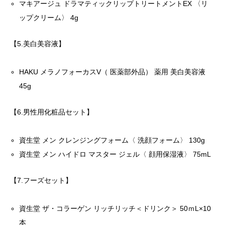
マキアージュ ドラマティックリップトリートメントEX 〈リ
ップクリーム〉 4g
【5.美白美容液】
HAKU メラノフォーカスV（ 医薬部外品） 薬用 美白美容液
45g
【6.男性用化粧品セット】
資生堂 メン クレンジングフォーム〈 洗顔フォーム〉 130g
資生堂 メン ハイドロ マスター ジェル〈 顔用保湿液〉 75mL
【7.フーズセット】
資生堂 ザ・コラーゲン リッチリッチ＜ドリンク＞ 50ｍL×10
本