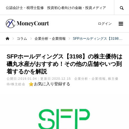
SEARCH
公認会計士・税理士監修 投資初心者向けの金融・投資メディア
ログイン
コラム
企業分析・企業情報
SFPホールディングス【3198】の株主優待は磯丸水産がおすすめ！その他の店舗やいつ到着するかを解説
ホーム
SFPホールディングス【3198】の株主優待は
磯丸水産がおすすめ！その他の店舗やいつ到
着するかを解説
公開日:
2019.01.04
更新日:2020.12.15
企業分析・企業情報
株主優
お気に入り登録する
待/株主総会