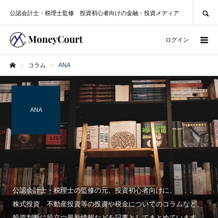
SEARCH
公認会計士・税理士監修 投資初心者向けの金融・投資メディア
ログイン
コラム
ANA
ホーム
ANA
公認会計士・税理士の監修の元、投資初心者向けに、
株式投資、不動産投資等の投資や税金についてのコラムなど、
投資判断に役立つ最新情報などを記事としてまとめています。