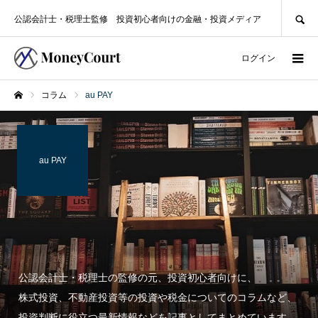
SEARCH
公認会計士・税理士監修 投資初心者向けの金融・投資メディア
ログイン
コラム
au PAY
ホーム
au PAY
公認会計士・税理士の監修の元、投資初心者向けに、
株式投資、不動産投資等の投資や税金についてのコラムなど、
投資判断に役立つ最新情報などを記事としてまとめています。