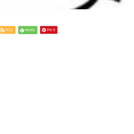
RSS
feedly
Pin it