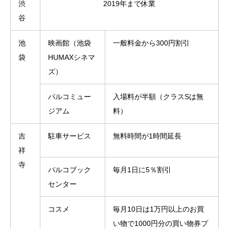
渋
2019年まで休業
谷
池
映画館（池袋
一般料金から300円割引
袋
HUMAXシネマ
ズ）
パルコミュー
入場料が半額（クラスSは無
ジアム
料）
吉
駐車サービス
無料時間が1時間延長
祥
寺
パルコブック
毎月1日に5％割引
センター
コスメ
毎月10日は1万円以上のお買
い物で1000円分の買い物券プ