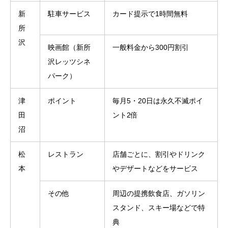
新
駐車サービス
カード提示で1時間無料
所
沢
映画館（新所
一般料金から300円割引
沢レッツシネ
パーク）
津
ポイント
毎月5・20日は永久不滅ポイ
田
ント2倍
沼
松
レストラン
店舗ごとに、割引やドリンク
本
やデザートなどをサービス
その他
周辺の提携飲食店、ガソリン
スタンド、スキー場などで特
典