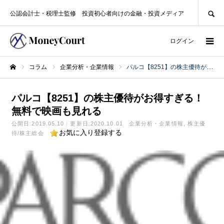
SEARCH
公認会計士・税理士監修 投資初心者向けの金融・投資メディア
ログイン
コラム
企業分析・企業情報
パルコ【8251】の株主優待がお得すぎる！無料で映画も見れる
ホーム
パルコ【8251】の株主優待がお得すぎる！
無料で映画も見れる
公開日:
2019.05.10
更新日:2020.10.01
企業分析・企業情報
株主優
お気に入り登録する
待/株主総会