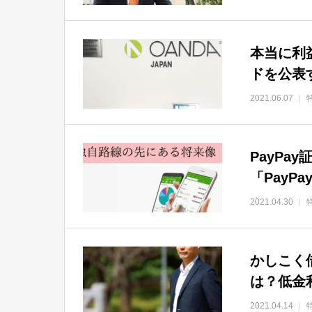
本当に利
ドを公表す
2021.06.07
PayP
「PayP
2021.04.30
かしこく
は？低金
2021.04.14