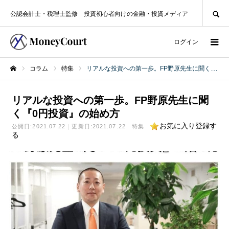
SEARCH
公認会計士・税理士監修 投資初心者向けの金融・投資メディア
ログイン
コラム
特集
リアルな投資への第一歩。FP野原先生に聞く『0円投資』の始め方
ホーム
リアルな投資への第一歩。FP野原先生に聞
く『0円投資』の始め方
お気に入り登録す
公開日:
2021.07.22
更新日:2021.07.22
特集
る