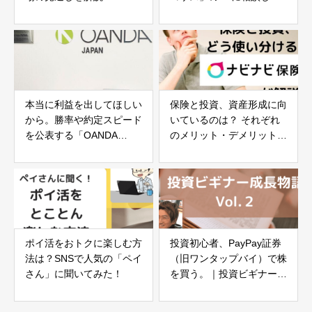
みた
本当に利益を出してほしい
保険と投資、資産形成に向
から。勝率や約定スピード
いているのは？ それぞれ
を公表する「OANDA
のメリット・デメリットを
Japan」の徹底した顧客主
解説！
義
ポイ活をおトクに楽しむ方
投資初心者、PayPay証券
法は？SNSで人気の「ペイ
（旧ワンタップバイ）で株
さん」に聞いてみた！
を買う。｜投資ビギナー成
長物語 Vol.２