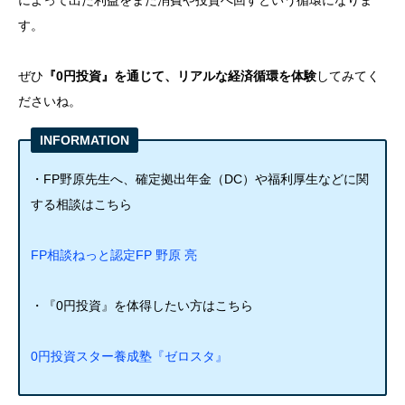
によって出た利益をまた
消費や投資
へ回すという循環になりま
す。
ぜひ
『0円投資』を通じて、リアルな経済循環を体験
してみてく
ださいね。
INFORMATION
・FP野原先生へ、確定拠出年金（DC）や福利厚生などに関
する相談はこちら
FP相談ねっと認定FP 野原 亮
・『0円投資』を体得したい方はこちら
0円投資スター養成塾『ゼロスタ』