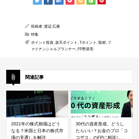
投稿者:
渡辺 広康
特集
ポイント投資
,
楽天ポイント
,
Tポイント
,
取材
,
フ
ァイナンシャルプランナー
,
FP野原亮
関連記事
2021年の株式相場はどう
30代の資産形成、どうし
なる？米国と日本の株式市
たらいい？お金のプロ「コ
場の見通しを解説
コザス」のFPに相談して