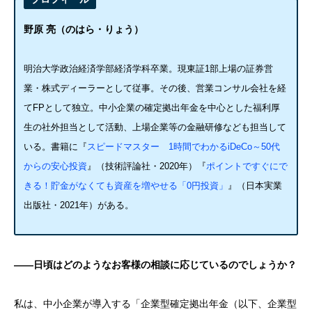
野原 亮（のはら・りょう）
明治大学政治経済学部経済学科卒業。現東証1部上場の証券営
業・株式ディーラーとして従事。その後、営業コンサル会社を経
てFPとして独立。中小企業の確定拠出年金を中心とした福利厚
生の社外担当として活動、上場企業等の金融研修なども担当して
いる。書籍に『
スピードマスター 1時間でわかるiDeCo～50代
からの安心投資
』（技術評論社・2020年）『
ポイントですぐにで
きる！貯金がなくても資産を増やせる「0円投資」
』（日本実業
出版社・2021年）がある。
——日頃はどのようなお客様の相談に応じているのでしょうか？
私は、
中小
企業が導入する「企業型確定拠出年金（以下、
企業型