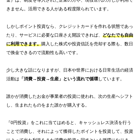
金）は、制度を導入された企業の方や、現役世代の方しか利用で
きません。
活用できる人がある程度限られています。
しかしポイント投資なら、
クレジットカードを作れる状態であっ
たり、
サービスに必要な口座さえ開設できれば、
どなたでも自由
に利用できます。
購入した株式や投資信託を売却する際も、数日
で換金できるので流動性も高いです。
少し大きな話になりますが、日本や世界
における日常生活
の経済
活動は
「消費→投資→生産」という流れで循環
しています。
誰かが消費したお金が事業者の投資に使われ、次の生産へシフト
し、生まれたものをまた誰かが購入する。
『0円投資』をこれに当てはめると、キャッシュレス決済を行
う
ことで消費し
、
それによって獲
得
し
たポイントを投資して、投資