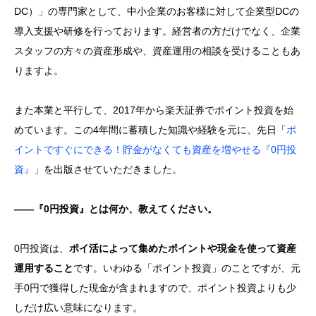
DC）」の専門家として、中小企業のお客様に対して
企業型
DCの
導入支援
や研修
を行っております。経営者の方だけでなく、企業
スタッフの方々の資産形成や、資産運用の相談を受けることもあ
りますよ。
また本業と平行して、2017年から楽天証券でポイント投資を始
め
てい
ます。この4年間に蓄積した知識や経験を元に、先日「
ポ
イントですぐにできる！貯金がなくても資産を増やせる『0円投
資』
」を出版させていただきました。
——『0円投資』とは何か、教えてください。
0円投資は、
ポイ活によって集めたポイント
や現金
を使って資産
運用すること
です。いわゆる「ポイント投資」のことですが、元
手0円で獲得した現金が含まれますので、ポイント投資よりも少
しだけ広い意味になります。