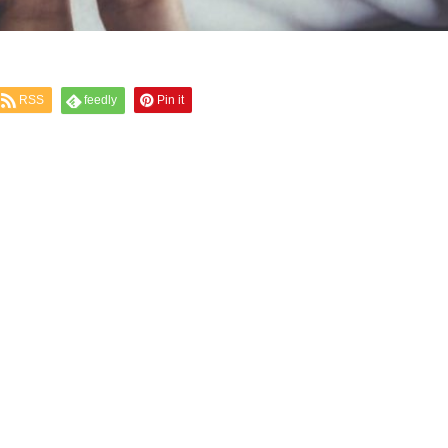
RSS
feedly
Pin it