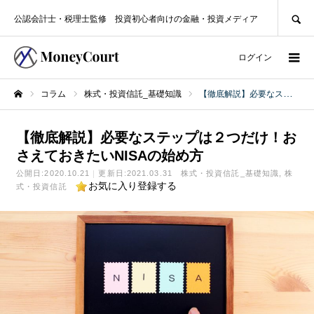
SEARCH
公認会計士・税理士監修 投資初心者向けの金融・投資メディア
ログイン
コラム
株式・投資信託_基礎知識
【徹底解説】必要なステップは２つだけ！おさえておきたいNISAの始め方
ホーム
【徹底解説】必要なステップは２つだけ！お
さえておきたいNISAの始め方
公開日:
2020.10.21
更新日:2021.03.31
株式・投資信託_基礎知識
株
お気に入り登録する
式・投資信託