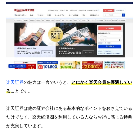
楽天証券
の魅力は一言でいうと、
とにかく
楽天会員を優遇してい
る
ことです。
楽天証券は他の証券会社にある基本的なポイントをおさえている
だけでなく、楽天経済圏を利用している人ならお得に感じる特典
が充実しています。
楽天会員なら口座開設がスムーズにできるだけでなく、楽天ポイ
ントで金融商品の決済ができます。
他には「マーケットスピード」や「iSPEED」など、
投資に活用
できる高性能なアプリが無料で利用できる
こともおすすめのポイ
ントです。