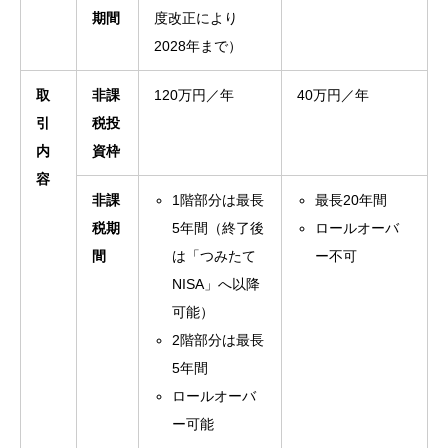
期間
度改正により
2028年まで）
取
非課
120万円／年
40万円／年
引
税投
内
資枠
容
非課
1階部分は最長
最長20年間
税期
5年間（終了後
ロールオーバ
間
は「つみたて
ー不可
NISA」へ以降
可能）
2階部分は最長
5年間
ロールオーバ
ー可能