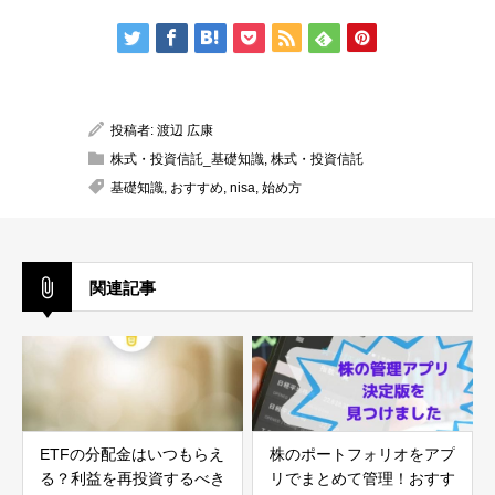
ETFの分配金はいつもらえ
株のポートフォリオをアプ
る？利益を再投資するべき
リでまとめて管理！おすす
理由と仕組みを徹底解説
めのアプリを厳選して紹
介！
自治体も課税ミスしてい
PayPay投信とは？どこで
る？投資家の方は配当の申
買える？特徴やおすすめの
告方法を正しく理解しよ
ファンドも紹介！
う！