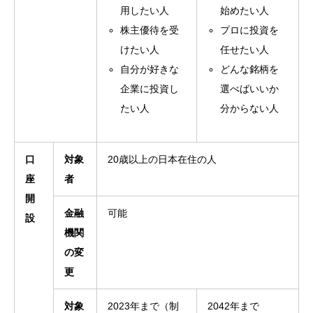
用したい人
始めたい人
株主優待を受
プロに投資を
けたい人
任せたい人
自分が好きな
どんな銘柄を
企業に投資し
選べばいいか
たい人
分からない人
口
対象
20歳以上の日本在住の人
座
者
開
金融
可能
設
機関
の変
更
対象
2023年まで（制
2042年まで