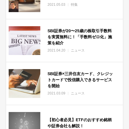
2021.05.03
特集
SBI証券が20〜25歳の株取引手数料
を実質無料に！「手数料ゼロ化」施
策を紹介
2021.04.20
ニュース
SBI証券×三井住友カード、クレジッ
トカードで投信購入できるサービス
を開始
2021.03.09
ニュース
【初心者必見】ETFのおすすめ銘柄
や証券会社も解説！