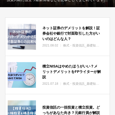
ネット証券のデメリットを解説！証
券会社や銀行で対面取引した方がい
いのはどんな人？
2021.08.02
株式・投資信託_基礎知識
株式・投
積立NISAはやめたほうがいい？メ
リットデメリットをFPライターが解
説
2021.07.18
株式・投資信託_基礎知識
株式・投
投資信託の一括投資と積立投資。ど
っちがあなた向き？元銀行員が解説