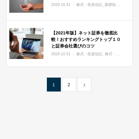
2020.10.31
株式・投資信託_基礎知識
株式・投
【2021年版】ネット証券を徹底比
較！おすすめランキングトップ１０
と証券会社選びのコツ
2020.10.31
株式・投資信託
株式・投資信託_おすすめ
1
2