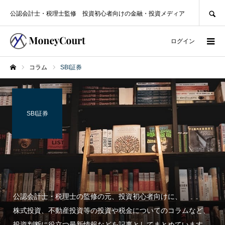
SEARCH
公認会計士・税理士監修 投資初心者向けの金融・投資メディア
ログイン
コラム
SBI証券
ホーム
SBI証券
公認会計士・税理士の監修の元、投資初心者向けに、
株式投資、不動産投資等の投資や税金についてのコラムなど、
投資判断に役立つ最新情報などを記事としてまとめています。