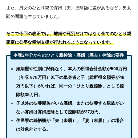
また、男女のひとり親で寡婦（夫）控除額に差があるなど、男女
間の問題も生じていました。
そこで今回の改正では、離婚や死別だけではなく全てのひとり親
家庭に公平な税制支援が行われるようになっています。
令和2年分からのひとり親控除・寡婦（寡夫）控除の要件
婚姻歴や性別に関係なく、本人の所得合計金額が500万円
（年収 678万円）以下の単身者
と子（総所得金額等が48
万円以下）がいれば、同一の「ひとり親控除」として控
除額35万円。
子以外の扶養親族がいる寡婦、または扶養する親族がい
ない寡婦は寡婦控除として控除額が27万円。
住民票の続柄欄が「夫（未届）」「妻（未届）」の場合
は対象外とする。