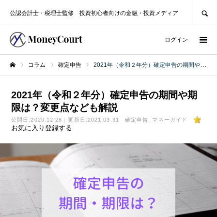
SEARCH
公認会計士・税理士監修 投資初心者向けの金融・投資メディア
ログイン
コラム
確定申告
2021年（令和２年分）確定申告の期間や期限は？変更点なども解説
ホーム
2021年（令和２年分）確定申告の期間や期
限は？変更点なども解説
公開日:
2020.12.28
更新日:2021.03.31
確定申告
マネーガイド
お気に入り登録する