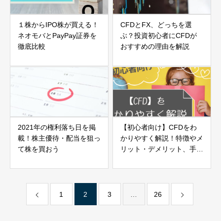
１株からIPO株が買える！
CFDとFX、どっちを選
ネオモバとPayPay証券を
ぶ？投資初心者にCFDが
徹底比較
おすすめの理由を解説
2021年の権利落ち日を掲
【初心者向け】CFDをわ
載！株主優待・配当を狙っ
かりやすく解説！特徴やメ
て株を買おう
リット・デメリット、手数
料など
1
2
3
…
26