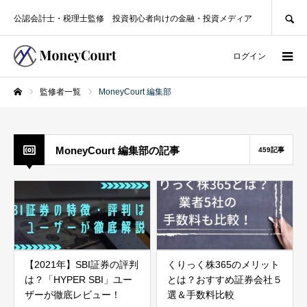
SEARCH
公認会計士・税理士監修 投資初心者向けの金融・投資メディア
ログイン
監修者一覧
MoneyCourt 編集部
ホーム
MoneyCourt 編集部の記事
459記事
【2021年】SBI証券の評判
くりっく株365のメリット
は？「HYPER SBI」ユー
とは？おすすめ証券会社５
ザーが徹底レビュー！
選＆手数料比較